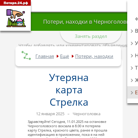
Потери, находки в Черноголовке
Занять раздел
У
Чтобы добавлять или комментировать объявления,
авторизуйтесь
.
Главная
Ещё
Потери, находки
Т
Утеряна
карта
Стрелка
12 января 2025
–
Черноголовка
Здравствуйте! Сегодня, 11.01.2025 на остановке
Черноголовского вокзала в 8.00 я потеряла
карту Стрелка, красного цвета, ранее я прошла
идентификацию в приложении, пока я на ней