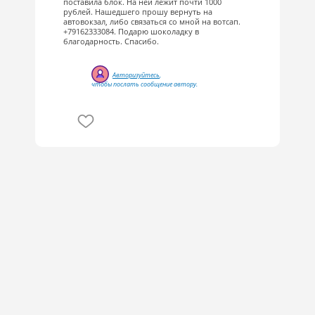
поставила блок. На ней лежит почти 1000
рублей. Нашедшего прошу вернуть на
автовокзал, либо связаться со мной на вотсап.
+79162333084. Подарю шоколадку в
благодарность. Спасибо.
Авторизуйтесь
,
чтобы послать сообщение автору.